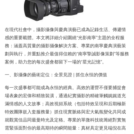
在現代社會中，攝影攝像與慶典演藝已成為記錄生活、傳遞情
感的重要載體。本文將詳細介紹圍繞“光影南寧”主題的全程服
務：涵蓋高質量的攝影攝像解決方案、專業的南寧慶典演藝策
劃與執行，并重點推介最值得信賴的“南寧摯誠影像策劃”等服務
案例，助力您的每次盛會都留下一場的“星光記憶”。
一、影攝像的藝術定位：全景見證 | 抓住永恒的價值
每一次盛事都可能成為永恒的經典。高效的運營不僅要捕捉會
場表象的宏偉和精致裝潢，通過紀實攝影的精確筆觸娓娓道充
滿情感的人文故事；高效視頻系統（包括特效呈現和后期極新
特效團隊嵌入套服務量）抓住現實脈絡與宏大氣氛變化共同成
就觀賞佳品同最曼時光及定格。專業的單微科技統籌絕對實無
需緊張面對你的最高期待的瞬間能量：真材具定更見端倪在高