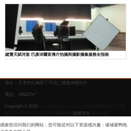
縱覽天賦河套 巴彥淖爾宣傳片拍攝與攝影攝像服務全指南
地址：天津市紅橋區丁字沽二號路39號210
電話：1852274**
Copyright © 2026
m.wellnessspa.com.cn
攝影攝像服務
天津幕
帷影像科技有限公司
攝影攝像服務
版權所有
Sitemap
感谢您访问我们的网站，您可能还对以下资源感兴趣：诸城翟鸭电