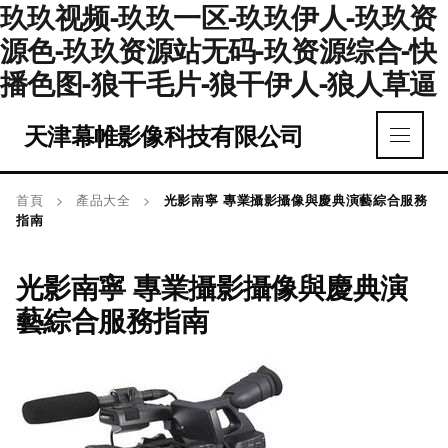
玖玖视频-玖玖一区-玖玖伊人-玖玖资
源色-玖玖资源站无码-玖资源综合-快
播色图-狼干毛片-狼干伊人-狼人草逼
天津幕帷影像科技有限公司
首頁
>
產品大全
>
光影南寧 專業攝影攝像與慶典演藝綜合服務
指南
光影南寧 專業攝影攝像與慶典演
藝綜合服務指南